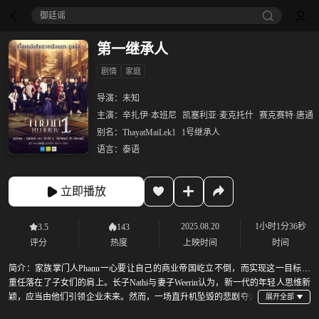
御廷谣‎
第一继承人
剧情
家庭
导演：
未知
主演：
辛扎伊·本班尼
凯塞利亚·麦克托什
赛克赛特·唐通
别名：
ThayatMaiLek1
1号继承人
语言：
泰语
立即播放
2025.08.20
1小时1分36秒
3.5
143
评分
热度
上映时间
时间
简介：
家族掌门人Phanu一心要让自己的商业帝国屹立不倒，而实现这一目标的
重任落在了子女们的肩上。长子Nathi与妻子Weerin认为，新一代的年轻人思维新
颖，应当由他们引领企业未来。然而，一场直升机坠毁的悲剧夺走
了Nathi和长孙的生命，Weerin痛不欲生。更令她震惊的是，自己竟被指控为谋杀