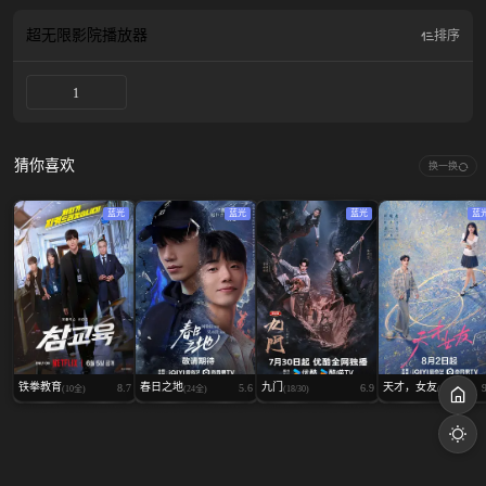
亲夫的凶手！被迫还俗的次子Talayluang挺身而出守护母亲。与此同时，Phanu的
另一位孙子Mahasamut虎视眈眈，一场家族权谋之战即将爆发……
超无限影院
播放器
排序
1
猜你喜欢
换一换
蓝光
蓝光
蓝光
蓝
铁拳教育
春日之地
九门
天才，女友
8.7
5.6
6.9
(10全)
(24全)
(18/30)
(16/28)