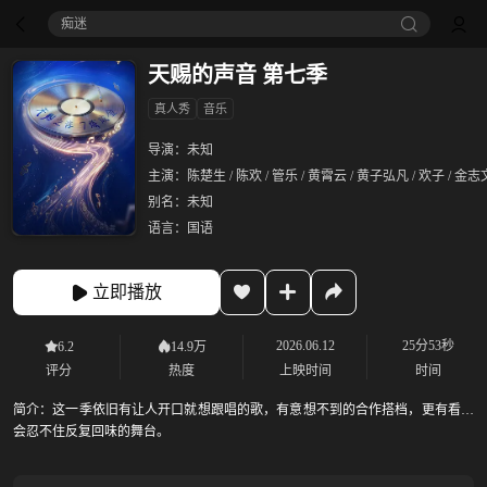
痴迷
天赐的声音 第七季
真人秀
音乐
导演：
未知
主演：
陈楚生 / 陈欢 / 管乐 / 黄霄云 / 黄子弘凡 / 欢子 / 金志
别名：
未知
语言：
国语
立即播放
2026.06.12
25分53秒
6.2
14.9万
评分
热度
上映时间
时间
简介：
这一季依旧有让人开口就想跟唱的歌，有意想不到的合作搭档，更有看完
会忍不住反复回味的舞台。