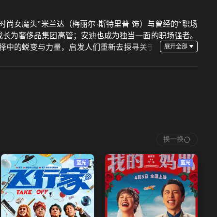
时尚女魔头”米兰达（梅丽尔·斯特里普 饰）与曾经的“职场
阶成长为奢侈品集团高管；安迪也成为独当一面的职场强者。
抉择中的蜕变与力量，启发人们重新去探寻关于
换一换
蓝光
蓝光