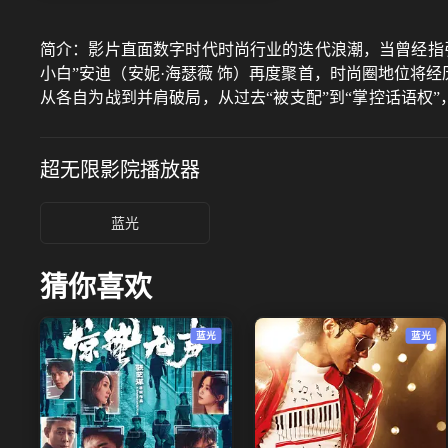
简介：
影片直面数字时代时尚行业的迭代浪潮，当曾经指引
小白”安迪（安妮·海瑟薇 饰）再度聚首，时尚圈地位将
从各自为战到并肩破局，从过去“被支配”到“掌控话语权
梦想、权力与自我的人生命题。
超无限影院
播放器
蓝光
猜你喜欢
蓝光
蓝光