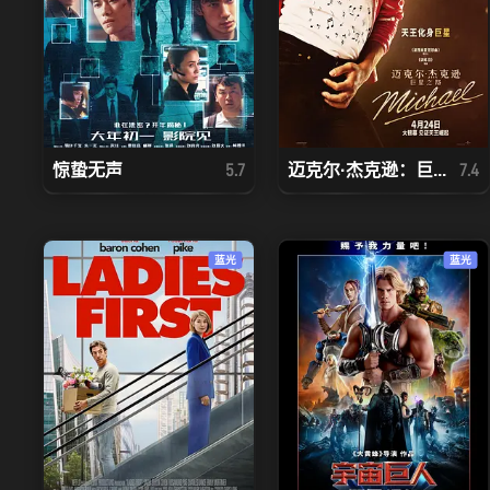
惊蛰无声
迈克尔·杰克逊：巨...
5.7
7.4
蓝光
蓝光