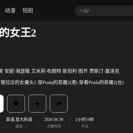
动漫
短剧
的女王2
普
安妮·海瑟薇
艾米莉·布朗特
斯坦利·图齐
贾斯汀·塞洛克
穿普拉达的女魔头2
穿Prada的恶魔2(港)
穿着Prada的恶魔2(台)
英语,意大利语
2026.04.30
2小时16秒
语言
上映时间
片长