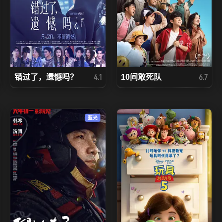
错过了，遗憾吗？
10间敢死队
4.1
6.7
蓝光