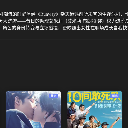
潮流的时尚圣经《Runway》杂志遭遇前所未有的生存危机，“
经历大洗牌——昔日的助理艾米莉（艾米莉·布朗特 饰）权力进
”，角色的身份转变与立场碰撞，更映照出女性在职场成长自我
蓝光
蓝光