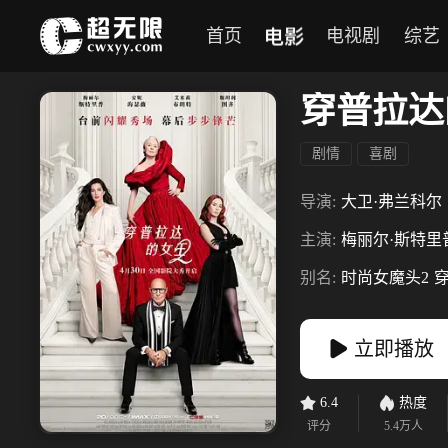
电影
首页
电视剧
综艺
穿普拉达
剧情
喜剧
导演:
大卫·弗兰科尔
主演:
梅丽尔·斯特里
别名:
时尚女魔头2
立即播放
6.4
热度
评分
5.4万
人