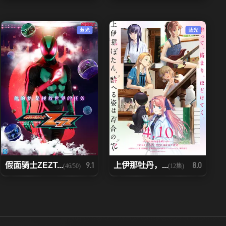
97
98
蓝光
蓝光
104
105
111
112
118
119
125
126
132
133
假面骑士ZEZT...
上伊那牡丹，...
9.1
8.0
(46/50)
(12集)
139
140
146
147