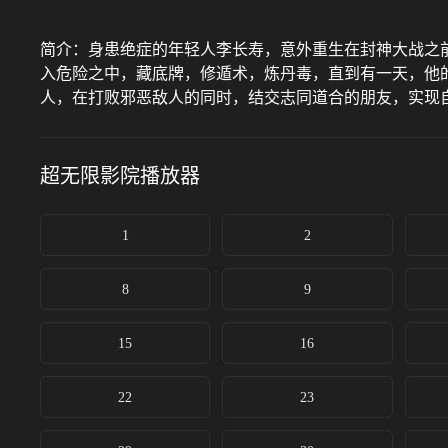
简介：
身患绝症的年轻人李长寿，意外重生在封神大战之
入危险之中，藏底牌，修遁术，炼丹毒，直到有一天，他
人，在打败邪恶敌人的同时，结交志同道合的朋友，实现
超无限影院
播放器
1
2
8
9
15
16
22
23