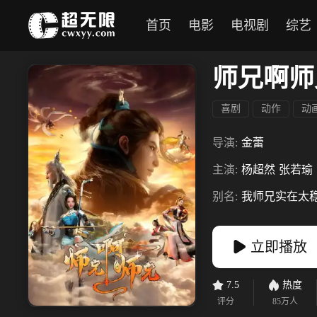
首页
电影
电视剧
综艺
师兄啊师
喜剧
动作
动
导演:
金蕾
主演:
杨超然
张若瑜
别名:
我师兄实在太稳健了 / 
立即播放
7.5
热度
评分
85万
人