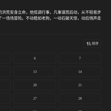
的洪荒安身立命，他低调行事，凡事谋而后动，从不轻易步
了一场场冒险。不动稳如老狗，一动石破天惊，动后悄声走
排序
6
7
13
14
20
21
27
28