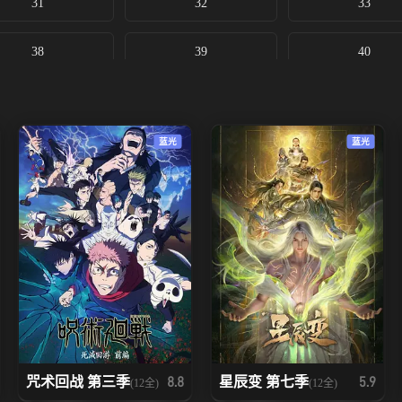
31
32
33
38
39
40
45
46
47
蓝光
蓝光
52
53
54
59
60
61
66
67
68
73
74
75
80
81
82
咒术回战 第三季
星辰变 第七季
8.8
5.9
(12全)
(12全)
87
88
89