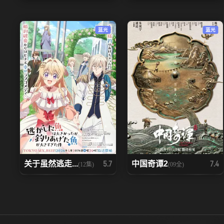
92
93
蓝光
蓝光
99
100
106
107
113
114
120
121
127
128
关于虽然逃走...
中国奇谭2
5.7
7.4
(12集)
(09全)
134
135
141
142