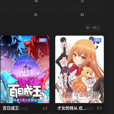
34
35
41
42
换一换
48
49
蓝光
蓝光
55
56
62
63
69
70
76
77
83
84
百日成王
才女的侍从 在...
6.2
5.9
(13/24)
(5/12)
90
91