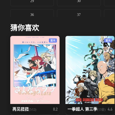
29
30
36
37
猜你喜欢
43
44
蓝光
蓝光
50
51
57
58
64
65
71
72
78
79
再见菈菈
一拳超人 第三季
8.2
4.6
(5/12)
(13全)
85
86