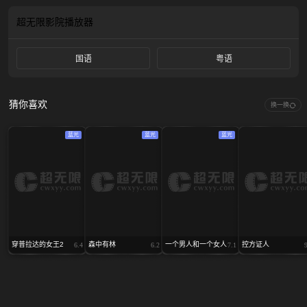
也设下局中局，斗智斗勇斗心眼，一场高端猫鼠局拉开帷幕......
超无限影院
播放器
国语
粤语
猜你喜欢
换一换
蓝光
蓝光
蓝光
穿普拉达的女王2
森中有林
一个男人和一个女人
控方证人
6.4
6.2
7.1