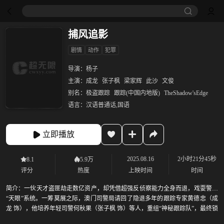
捕风追影
剧情
动作
犯罪
导演：
杨子
主演：
成龙
张子枫
梁家辉
此沙
文俊
别名：
极盗跟踪
跟踪(中国内地版)
TheShadow'sEdge
语言：
汉语普通话,国语
立即播放
2025.08.16
2小时21分45秒
8.1
5.9万
评分
热度
上映时间
时间
简介：
一伙天才盗匪劫走数亿资产，却凭借超强反侦察能力全身而退，戏耍警方
“天眼”系统。一筹莫展之际，澳门司警局请回了隐退多年的跟踪专家黄德忠（成
龙 饰），他培养年轻司警何秋果（张子枫 饰）等人，重组“神秘跟踪队”，最终锁
定了盗匪团的幕后狼王傅隆生（梁家辉 饰）。当警方布下天罗地网之时，盗匪团