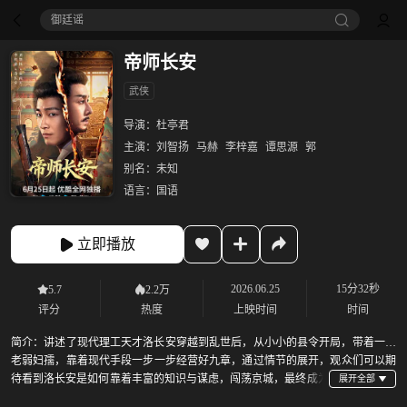
御廷谣‎
帝师长安
武侠
导演：
杜亭君
主演：
刘智扬
马赫
李梓嘉
谭思源
郭
别名：
未知
语言：
国语
立即播放
2026.06.25
15分32秒
5.7
2.2万
评分
热度
上映时间
时间
简介：
讲述了现代理工天才洛长安穿越到乱世后，从小小的县令开局，带着一群
老弱妇孺，靠着现代手段一步一步经营好九章，通过情节的展开，观众们可以期
待看到洛长安是如何靠着丰富的知识与谋虑，闯荡京城，最终成为
一代帝师的励志传奇。