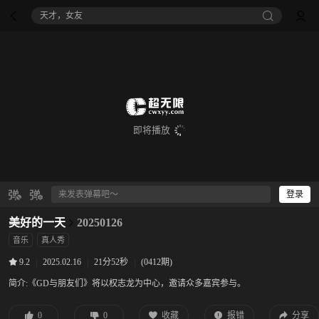
天才，女友
即将播放
登录
美好的一天
20250126
音乐
真人秀
|
2025.02.16
|
21分52秒
|
(0412期)
9.2
简介:
《GD与朋友们》将以权志龙为中心，邀请众多嘉宾参与。
0
0
收藏
报错
分享